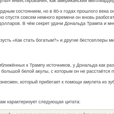
кулы» инвестирования, как американский миллиарде
дным состоянием, но в 80-х годах прошлого века он
о спустя совсем немного времени он вновь разбогат
долларов. В чём секрет удачи Дональда Трампа и мн
зусть «Как стать богатым?» и другие бестселлеры м
риближённых к Трампу источников, у Дональда как раз
 большой белой акулы, с которым он не расстаётся п
знесмен, который прибегает к помощи амулета из зу
лам характеризует следующая цитата: