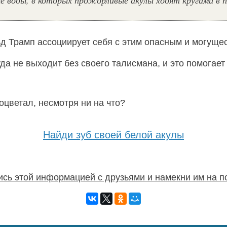
е воды, в которых прожорливые акулы ходят кругами в 
льд Трамп ассоциирует себя с этим опасным и могущ
да не выходит без своего талисмана, и это помогает
оцветал, несмотря ни на что?
Найди зуб своей белой акулы
сь этой информацией с друзьями и намекни им на п