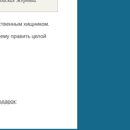
поисках жертвы.
ественным хищником.
 ему править целой
одарок
: